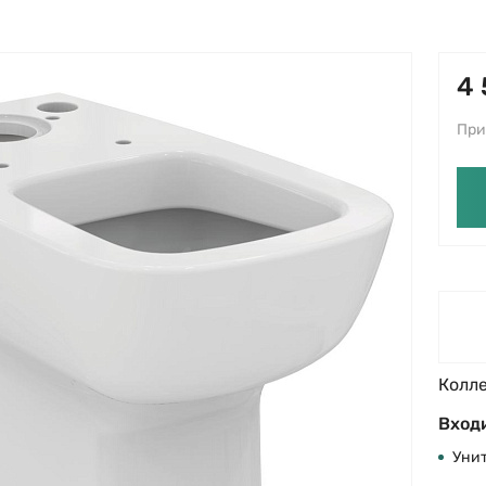
4 
При
Колл
Входи
Уни