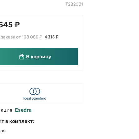
T282001
545 ₽
 заказе от 100 000 ₽
4 318 ₽
В корзину
екция:
Esedra
т в комплект:
таз