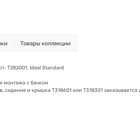
ики
Товары коллекции
т. T282001, Ideal Standard
я монтажа с бачком
в, сидение и крышка T318601 или T318301 заказывается