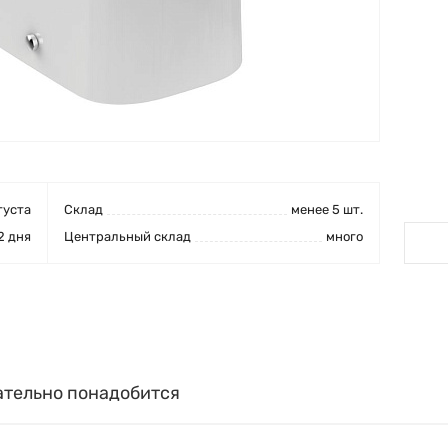
густа
Cклад
менее 5 шт.
2 дня
Центральный склад
много
ательно понадобится