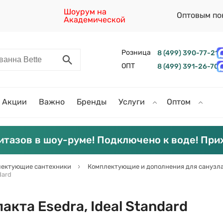
Шоурум на
Оптовым по
Академической
Розница
8 (499) 390-77-21
ОПТ
8 (499) 391-26-70
Акции
Важно
Бренды
Услуги
Оптом
итазов в шоу-руме! Подключено к воде! При
ектующие сантехники
Комплектующие и дополнения для санузл
dard
кта Esedra, Ideal Standard