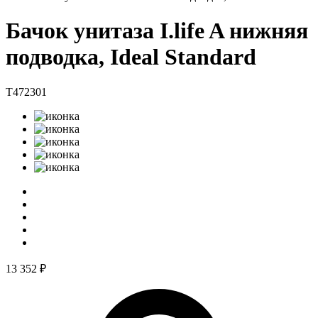
Бачок унитаза I.life A нижняя
подводка, Ideal Standard
T472301
13 352 ₽