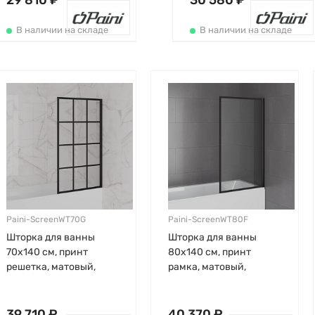
29 810 ₽
30 580 ₽
В наличии на складе
В наличии на складе
Paini-ScreenWT70G
Paini-ScreenWT80F
Шторка для ванны
Шторка для ванны
70х140 см, принт
80х140 см, принт
решетка, матовый,
рамка, матовый,
прозрачная,
прозрачная,
стационарная, черный
стационарная, черный
профиль, Paini
профиль, Paini
39 710 ₽
40 370 ₽