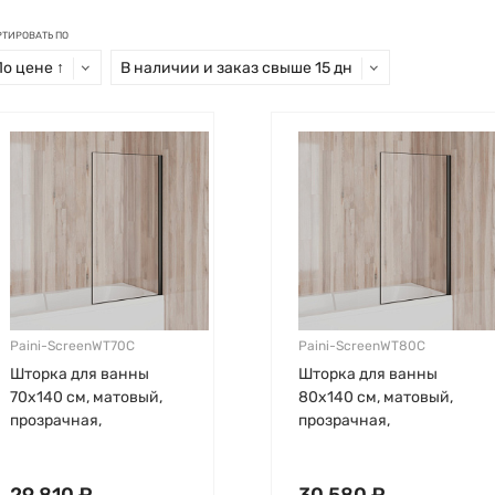
РТИРОВАТЬ ПО
По цене ↑
В наличии и заказ свыше 15 дн
Paini-ScreenWT70C
Paini-ScreenWT80C
Шторка для ванны
Шторка для ванны
70х140 см, матовый,
80х140 см, матовый,
прозрачная,
прозрачная,
стационарная, черный
стационарная, черный
профиль, Paini
профиль, Paini