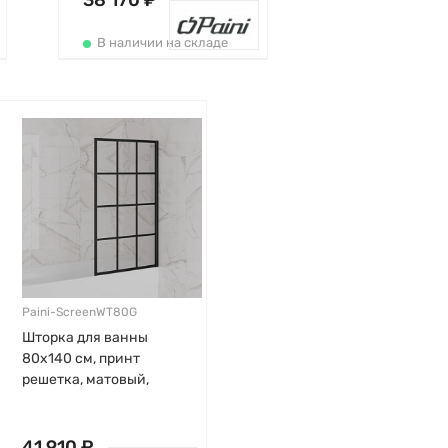
38 170 ₽
профиль, Paini
В наличии на складе
Paini-ScreenWT80G
Шторка для ванны
80х140 см, принт
решетка, матовый,
прозрачная,
стационарная, черный
профиль, Paini
41 910 ₽