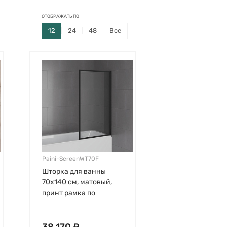
ОТОБРАЖАТЬ ПО
12
24
48
Все
Paini-ScreenWT70F
Шторка для ванны
70х140 см, матовый,
принт рамка по
периметру,
прозрачная,
стационарная, черный