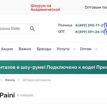
Шоурум на
Оптовым по
Академической
Розница
8 (499) 390-77-21
ОПТ
8 (499) 391-26-70
Акции
Важно
Бренды
Услуги
Оптом
итазов в шоу-руме! Подключено к воде! При
Ванны
Шторки для ванны
Paini
6 товаров