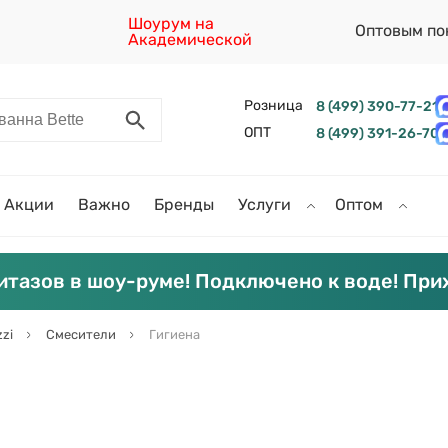
Шоурум на
Оптовым по
Академической
Розница
8 (499) 390-77-21
ОПТ
8 (499) 391-26-70
Акции
Важно
Бренды
Услуги
Оптом
итазов в шоу-руме! Подключено к воде! При
zzi
Смесители
Гигиена