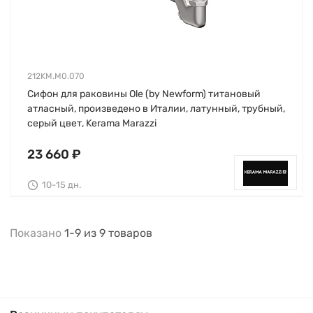
212KM.M0.070
Сифон для раковины Ole (by Newform) титановый
атласный, произведено в Италии, латунный, трубный,
серый цвет, Kerama Marazzi
23 660 ₽
10-15 дн.
Показано
1-9
из
9
товаров