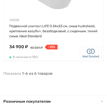
763328
Подвесной унитаз I.LIFE O 34х53 см, смыв hydrotwist,
крепление easyfix+, безободковый, с сиденьем, тихий
смыв, Ideal Standard
34 900 ₽
-13%
40 061 ₽
В наличии в ПВЗ
Показано
1-6
из
6
товаров
Розничным покупателям