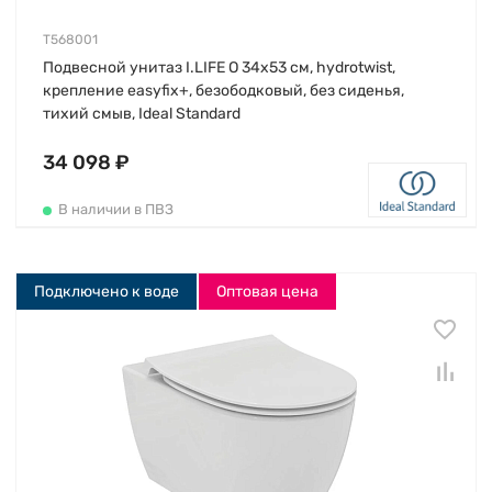
T568001
Подвесной унитаз I.LIFE O 34х53 см, hydrotwist,
крепление easyfix+, безободковый, без сиденья,
тихий смыв, Ideal Standard
34 098 ₽
В наличии в ПВЗ
Подключено к воде
Оптовая цена