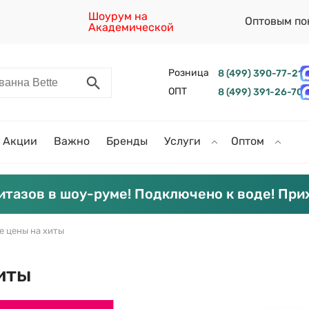
Шоурум на
Оптовым по
Академической
Розница
8 (499) 390-77-21
ОПТ
8 (499) 391-26-70
Акции
Важно
Бренды
Услуги
Оптом
итазов в шоу-руме! Подключено к воде! При
е цены на хиты
иты