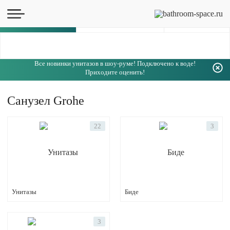
Каталог
Все новинки унитазов в шоу-руме! Подключено к воде!
Приходите оценить!
Санузел Grohe
22
3
Унитазы
Биде
3