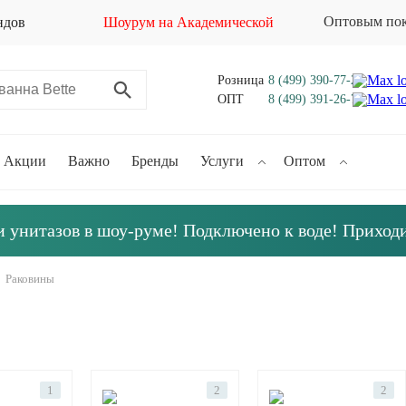
Оптовым по
ндов
Шоурум на Академической
Розница
8 (499) 390-77-21
ОПТ
8 (499) 391-26-70
Акции
Важно
Бренды
Услуги
Оптом
 унитазов в шоу-руме! Подключено к воде! Приход
Раковины
1
2
2