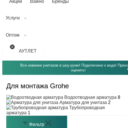
Акции
Важно
Бренды
Услуги
Оптом
АУТЛЕТ
Все новинки унитазов в шоу-руме! Подключено к воде! Прих
оценить!
Для монтажа Grohe
Водоотводная арматура
8
Арматура для унитаза
2
Трубопроводная
арматура
1
Фильтр