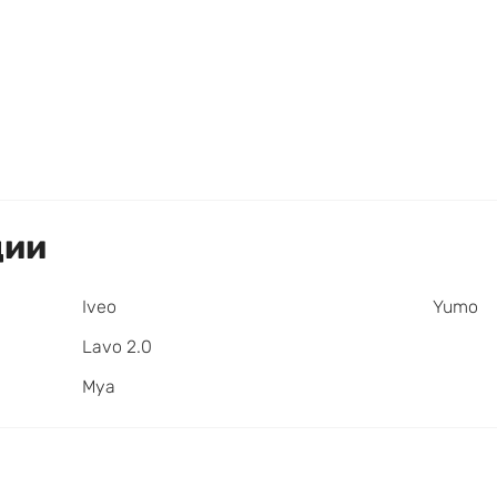
ции
Iveo
Yumo
Lavo 2.0
Mya