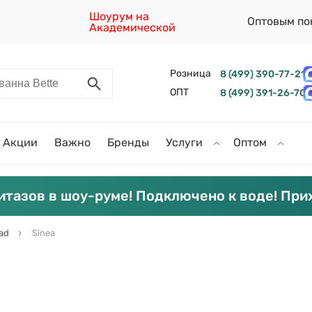
Шоурум на
Оптовым по
Академической
Розница
8 (499) 390-77-21
ОПТ
8 (499) 391-26-70
Акции
Важно
Бренды
Услуги
Оптом
итазов в шоу-руме! Подключено к воде! При
ad
Sinea