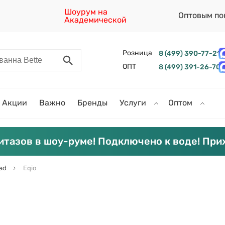
Шоурум на
Оптовым по
Академической
Розница
8 (499) 390-77-21
ОПТ
8 (499) 391-26-70
Акции
Важно
Бренды
Услуги
Оптом
итазов в шоу-руме! Подключено к воде! При
ad
Eqio