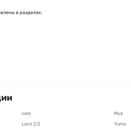
влены в разделах:
ции
Iveo
Mya
Lavo 2.0
Yumo