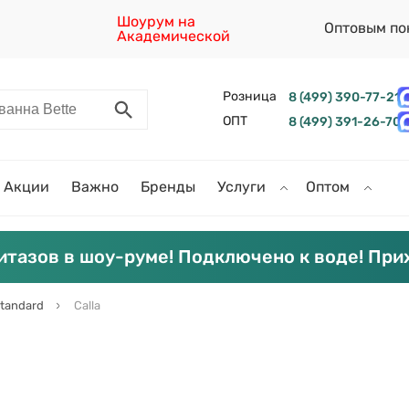
Шоурум на
Оптовым по
Академической
Розница
8 (499) 390-77-21
ОПТ
8 (499) 391-26-70
Акции
Важно
Бренды
Услуги
Оптом
итазов в шоу-руме! Подключено к воде! При
Standard
Calla