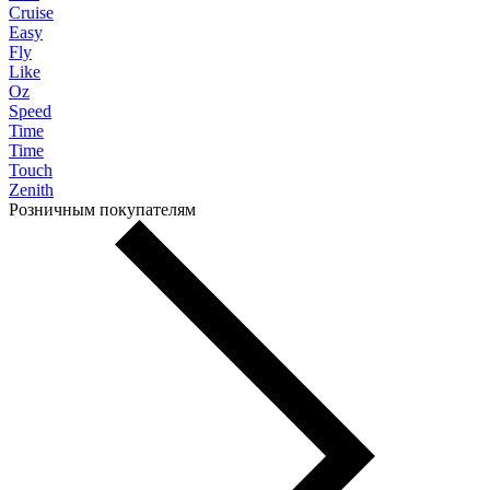
Cruise
Easy
Fly
Like
Oz
Speed
Time
Time
Touch
Zenith
Розничным покупателям