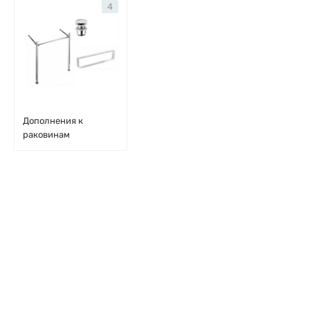
4
Дополнения к
раковинам