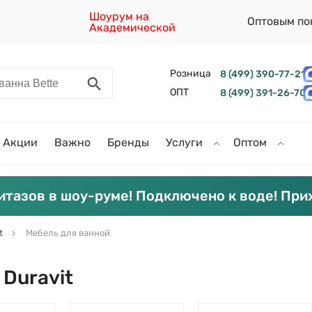
Шоурум на
Оптовым по
Академической
Розница
8 (499) 390-77-21
ОПТ
8 (499) 391-26-70
Акции
Важно
Бренды
Услуги
Оптом
итазов в шоу-руме! Подключено к воде! При
t
Мебель для ванной
 Duravit