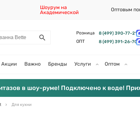
Шоурум на
Оптовым по
Академической
Розница
8 (499) 390-77-21
ОПТ
8 (499) 391-26-70
Акции
Важно
Бренды
Услуги
Оптом
итазов в шоу-руме! Подключено к воде! При
t
Для кухни