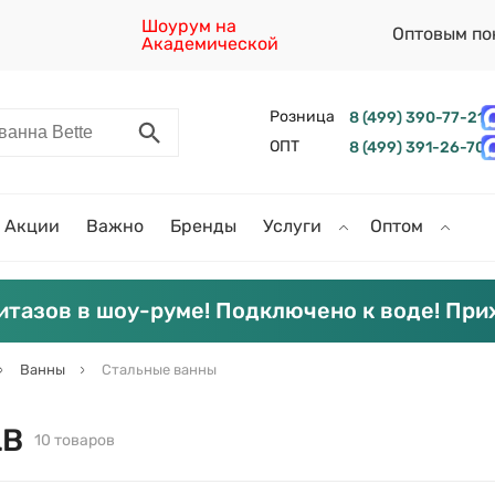
Шоурум на
Оптовым по
Академической
Розница
8 (499) 390-77-21
ОПТ
8 (499) 391-26-70
Акции
Важно
Бренды
Услуги
Оптом
итазов в шоу-руме! Подключено к воде! При
Ванны
Стальные ванны
LB
10 товаров