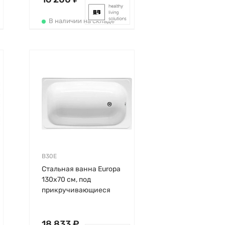
В наличии на складе
B30E
Стальная ванна Europa
130х70 см, под
прикручивающиеся
ножки, толщина 2мм,
без антискользящего,
BLB
18 833 ₽