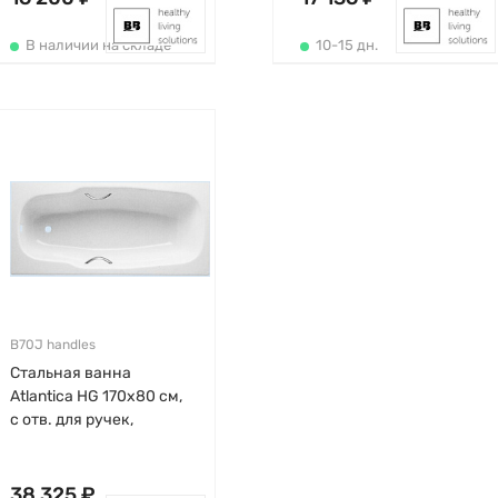
В наличии на складе
10-15 дн.
B70J handles
Стальная ванна
Atlantica HG 170х80 см,
с отв. для ручек,
толщина 3.5мм, без
антискользящего, BLB
38 325 ₽