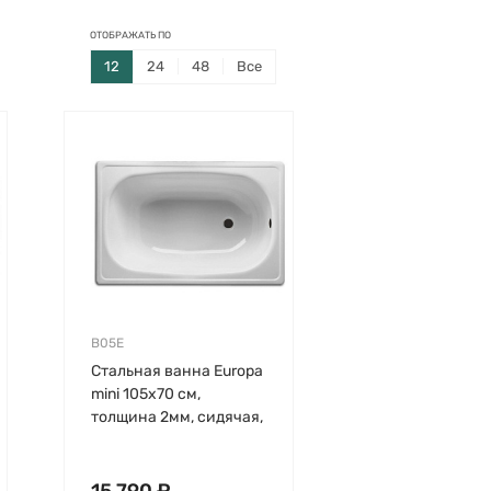
ОТОБРАЖАТЬ ПО
12
24
48
Все
B05E
Стальная ванна Europa
mini 105х70 см,
толщина 2мм, сидячая,
без антискользящего,
BLB