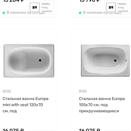
15 204 ₽
15 790 ₽
В наличии на складе
В наличии на складе
B2SE
B15E
Стальная ванна Europa
Стальная ванна Europa
mini with seat 120х70
105х70 см, под
см, под
прикручивающиеся
прикручивающиеся
ножки, толщина 2мм,
ножки, толщина 2мм,
без антискользящего,
овальная, без
BLB
16 075 ₽
16 075 ₽