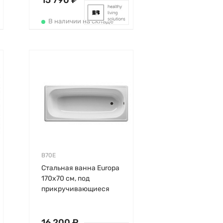
15 790 ₽
В наличии на складе
B70E
Стальная ванна Europa
170х70 см, под
прикручивающиеся
ножки, толщина 2мм,
без антискользящего,
BLB
16 200 ₽