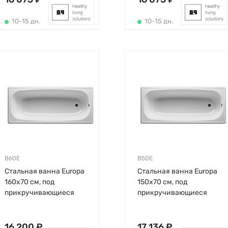
антискользящего,
сидячая, BLB
10-15 дн.
10-15 дн.
B60E
B50E
Стальная ванна Europa
Стальная ванна Europa
160х70 см, под
150х70 см, под
прикручивающиеся
прикручивающиеся
ножки, толщина 2.3мм,
ножки, толщина 2мм,
без антискользящего,
без антискользящего,
BLB
BLB
16 200 ₽
17 136 ₽