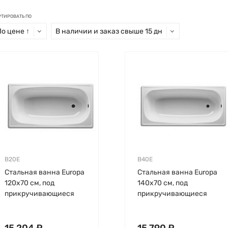
РТИРОВАТЬ ПО
По цене ↑
В наличии и заказ свыше 15 дн
B20E
B40E
Стальная ванна Europa
Стальная ванна Europa
120х70 см, под
140х70 см, под
прикручивающиеся
прикручивающиеся
ножки, толщина 2мм,
ножки, толщина 2мм,
без антискользящего,
без антискользящего,
BLB
BLB