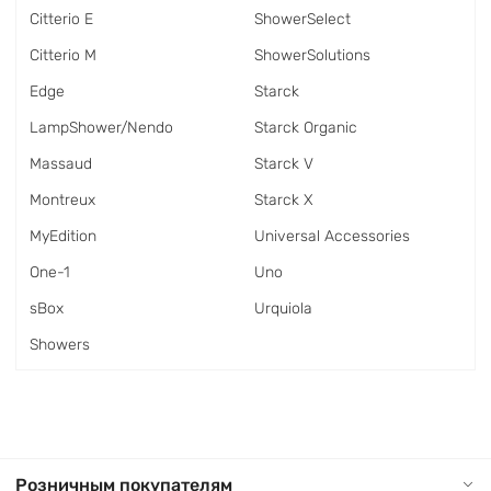
Citterio E
ShowerSelect
Citterio M
ShowerSolutions
Edge
Starck
LampShower/Nendo
Starck Organic
Massaud
Starck V
Montreux
Starck X
MyEdition
Universal Accessories
One-1
Uno
sBox
Urquiola
Showers
Розничным покупателям