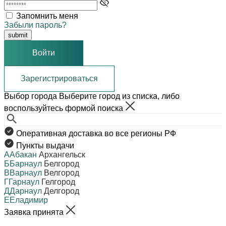
Запомнить меня
Забыли пароль?
Войти
Зарегистрироваться
Выбор города
Выберите город из списка, либо
воспользуйтесь формой поиска
Оперативная доставка во все регионы РФ
Пункты выдачи
А
Абакан
Архангельск
Б
Барнаул
Белгород
В
Варнаул
Велгород
Г
Гарнаул
Гелгород
Д
Дарнаул
Делгород
Е
Еладимир
Заявка принята