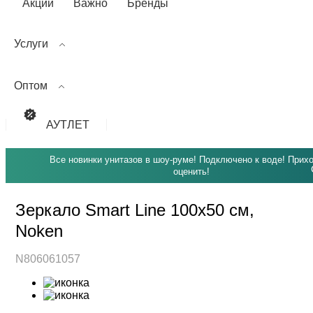
Акции
Важно
Бренды
Услуги
Оптом
АУТЛЕТ
Все новинки унитазов в шоу-руме! Подключено к воде! Прих
оценить!
Зеркало Smart Line 100х50 см,
Noken
N806061057