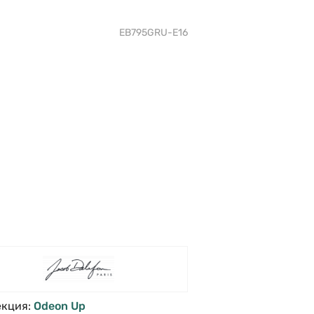
EB795GRU-E16
екция:
Odeon Up