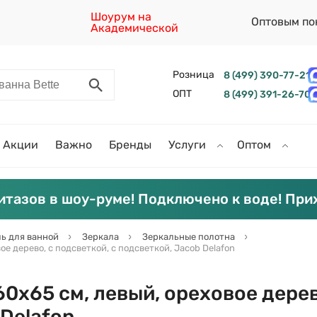
Шоурум на
Оптовым по
Академической
Розница
8 (499) 390-77-21
ОПТ
8 (499) 391-26-70
Акции
Важно
Бренды
Услуги
Оптом
итазов в шоу-руме! Подключено к воде! При
ь для ванной
Зеркала
Зеркальные полотна
е дерево, с подсветкой, с подсветкой, Jacob Delafon
0х65 см, левый, ореховое дерев
 Delafon