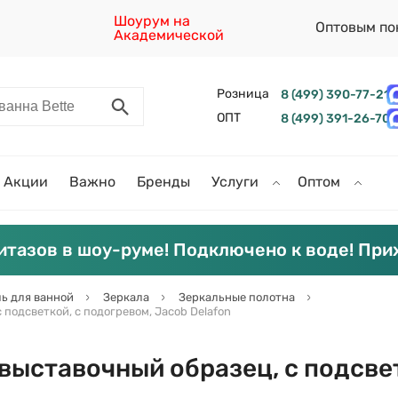
Шоурум на
Оптовым по
Академической
Розница
8 (499) 390-77-21
ОПТ
8 (499) 391-26-70
Акции
Важно
Бренды
Услуги
Оптом
итазов в шоу-руме! Подключено к воде! При
ь для ванной
Зеркала
Зеркальные полотна
 подсветкой, с подогревом, Jacob Delafon
 выставочный образец, с подсвет