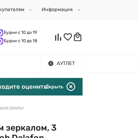
купателям
Информация
Будни с 10 до 19
Будни с 10 до 18
АУТЛЕТ
ходите оценить!
Скрыть
acob Delafon
м зеркалом, 3
ob Delafon