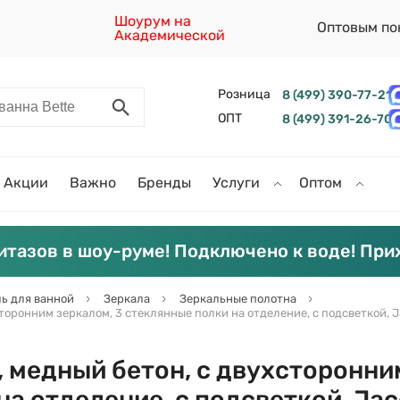
Шоурум на
Оптовым по
Академической
Розница
8 (499) 390-77-21
ОПТ
8 (499) 391-26-70
Акции
Важно
Бренды
Услуги
Оптом
итазов в шоу-руме! Подключено к воде! При
ь для ванной
Зеркала
Зеркальные полотна
торонним зеркалом, 3 стеклянные полки на отделение, с подсветкой, J
, медный бетон, с двухсторонни
а отделение, с подсветкой, Jac