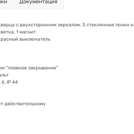
ики
Документация
верца с двухсторонним зеркалом, 3 стеклянные полки н
ветка, 1 магнит
акрасный выключатель
ом "плавное закрывание"
альт
I, IP 44
ет действительному