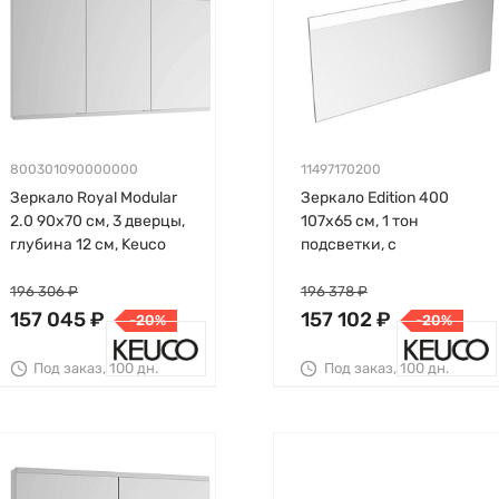
800301090000000
11497170200
Зеркало Royal Modular
Зеркало Edition 400
2.0 90х70 см, 3 дверцы,
107х65 см, 1 тон
глубина 12 см, Keuco
подсветки, с
подсветкой, Keuco
196 306 ₽
196 378 ₽
157 045 ₽
157 102 ₽
-20%
-20%
Под заказ, 100 дн.
Под заказ, 100 дн.