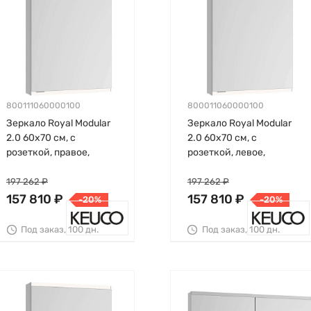
800111060000100
800011060000100
Зеркало Royal Modular
Зеркало Royal Modular
2.0 60х70 см, с
2.0 60х70 см, с
розеткой, правое,
розеткой, левое,
глубина 12 см, с
глубина 12 см, с
подсветкой, Keuco
подсветкой, Keuco
197 262 ₽
197 262 ₽
157 810 ₽
157 810 ₽
-20%
-20%
Под заказ, 100 дн.
Под заказ, 100 дн.