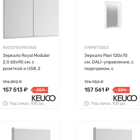
800201061100300
07898173503
Зеркало Royal Modular
Зеркало Plan 120х70
2.0 60х90 см, с
см, DALI-управление, с
розеткой и USB, 2
подогревом, с
дверцы, глубина 16 см,
подсветкой, Keuco
Keuco
196 892 ₽
196 952 ₽
157 513 ₽
157 561 ₽
-20%
-20%
Под заказ, 100 дн.
Под заказ, 100 дн.