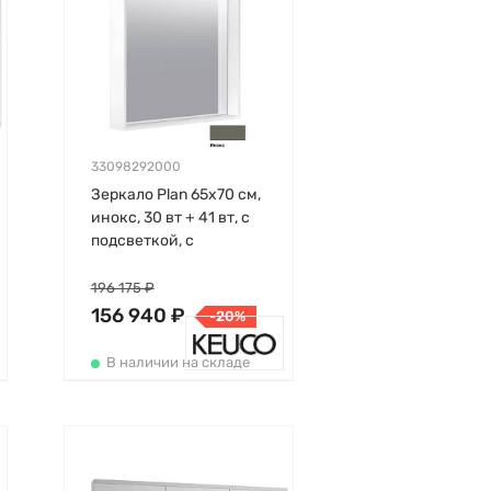
33098292000
Зеркало Plan 65х70 см,
инокс, 30 вт + 41 вт, с
подсветкой, с
подогревом, Keuco
196 175 ₽
156 940 ₽
-20%
В наличии на складе