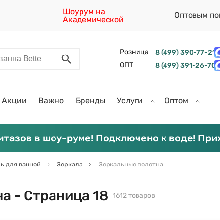
Шоурум на
Оптовым по
Академической
Розница
8 (499) 390-77-21
ОПТ
8 (499) 391-26-70
Акции
Важно
Бренды
Услуги
Оптом
итазов в шоу-руме! Подключено к воде! При
ь для ванной
Зеркала
Зеркальные полотна
а - Страница 18
1612 товаров