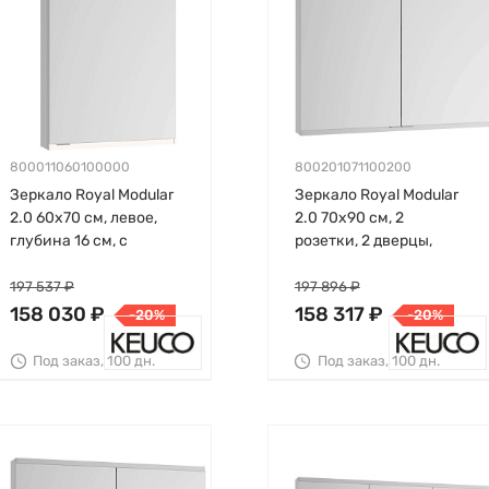
800011060100000
800201071100200
Зеркало Royal Modular
Зеркало Royal Modular
2.0 60х70 см, левое,
2.0 70х90 см, 2
глубина 16 см, с
розетки, 2 дверцы,
подсветкой, Keuco
глубина 16 см, Keuco
197 537 ₽
197 896 ₽
158 030 ₽
158 317 ₽
-20%
-20%
Под заказ, 100 дн.
Под заказ, 100 дн.