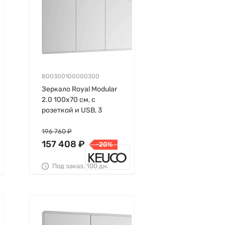
800300100000300
Зеркало Royal Modular
2.0 100х70 см, с
розеткой и USB, 3
дверцы, глубина 12 см,
встраиваемое, Keuco
196 760 ₽
157 408 ₽
-20%
Под заказ, 100 дн.