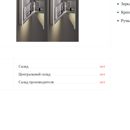
Зерк
Креп
Ручк
Cклад
нет
Центральный склад
нет
Склад производителя
нет