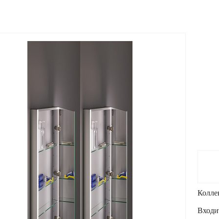
Колле
Входи