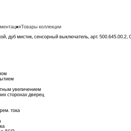
ументация
Товары коллекции
ой, дуб мистик, сенсорный выключатель, арт. 500.645.00.2, G
мом
рытием
ратным увеличением
них сторонах дверец
рем. тока
а
ка