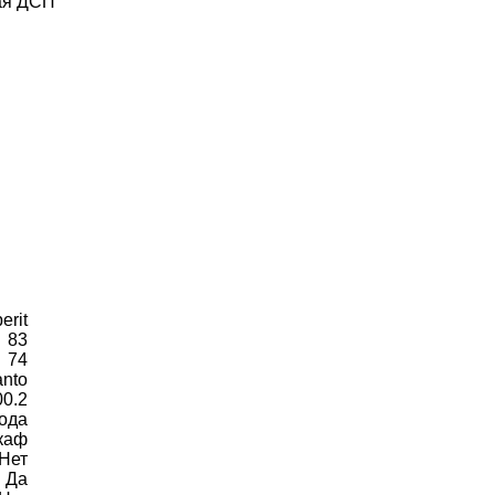
ая ДСП
erit
83
74
nto
00.2
года
каф
Нет
Да