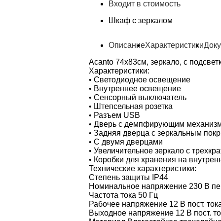
Входит в стоимость
Шкаф с зеркалом
Описание
Характеристики
Док
Acanto 74х83см, зеркало, с подсветк
Характеристики:
• Светодиодное освещение
• Внутреннее освещение
• Сенсорный выключатель
• Штепсельная розетка
• Разъем USB
• Дверь с демпфирующим механиз
• Задняя дверца с зеркальным пок
• С двумя дверцами
• Увеличительное зеркало с трехк
• Коробки для хранения на внутрен
Технические характеристики:
Степень защиты IP44
Номинальное напряжение 230 В пе
Частота тока 50 Гц
Рабочее напряжение 12 В пост. ток
Выходное напряжение 12 В пост. то