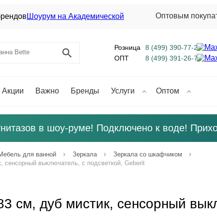
Оптовым покупа
брендов
Шоурум на Академической
8 (499) 390-77-21
Розница
8 (499) 391-26-70
ОПТ
Акции
Важно
Бренды
Услуги
Оптом
унитазов в шоу-руме! Подключено к воде! Прихо
Мебель для ванной
Зеркала
Зеркала со шкафчиком
, сенсорный выключатель, с подсветкой, Geberit
83 см, дуб мистик, сенсорный вык