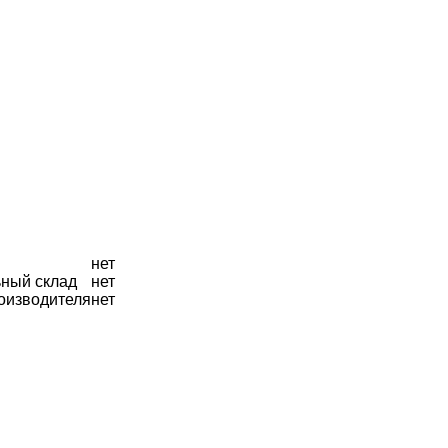
нет
ный склад
нет
оизводителя
нет