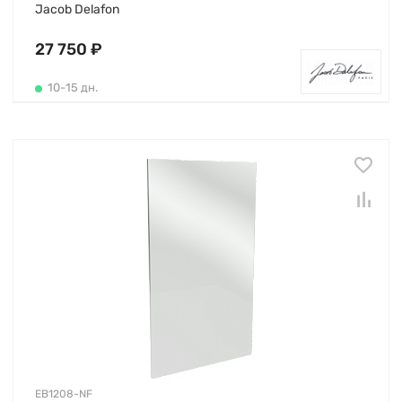
Jacob Delafon
27 750 ₽
10-15 дн.
EB1208-NF