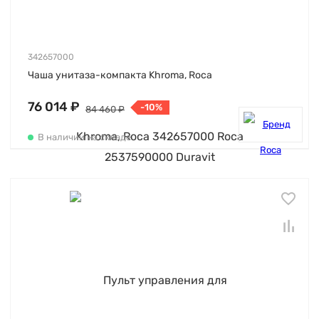
342657000
Чаша унитаза-компакта Khroma, Roca
76 014 ₽
-10%
84 460 ₽
В наличии на складе