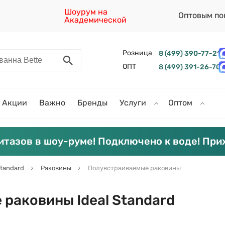
Шоурум на
Оптовым по
Академической
Розница
8 (499) 390-77-21
ОПТ
8 (499) 391-26-70
Акции
Важно
Бренды
Услуги
Оптом
итазов в шоу-руме! Подключено к воде! При
Standard
Раковины
Полувстраиваемые раковины
раковины Ideal Standard